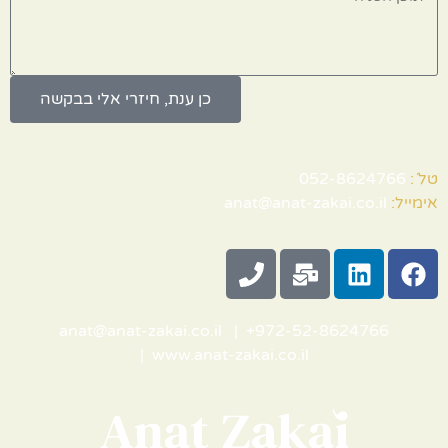
כן ענת, חיזרי אלי בבקשה
טל´:
052-8624766
אימייל:
anat@anat-zakai.co.il
anat@anat-zakai.co.il
+ |
972-52-8624766
|
www.anat-zakai.co.il